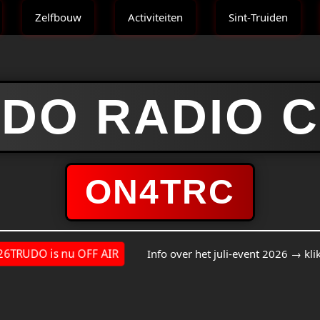
Zelfbouw
Activiteiten
Sint‑Truiden
DO RADIO 
ON4TRC
6TRUDO is nu OFF AIR
Info over het juli‑event 2026 → klik